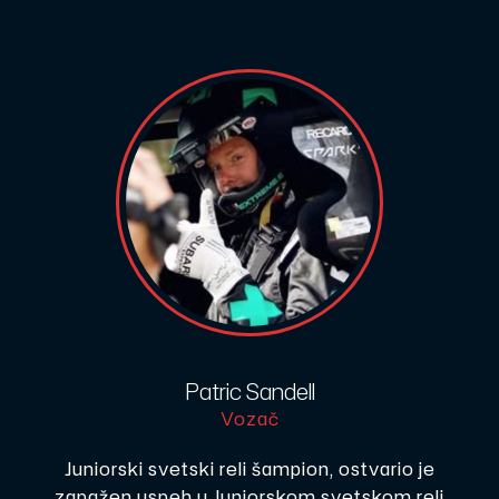
Patric Sandell
Vozač
Juniorski svetski reli šampion, ostvario je
zapažen uspeh u Juniorskom svetskom reli